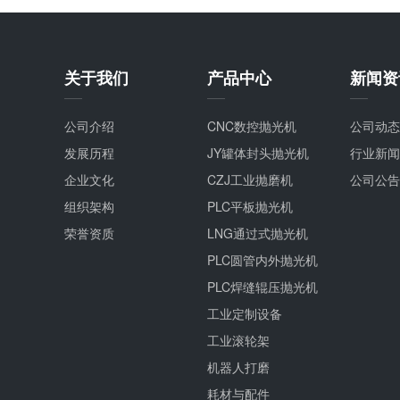
关于我们
产品中心
新闻资
公司介绍
CNC数控抛光机
公司动态
发展历程
JY罐体封头抛光机
行业新闻
企业文化
CZJ工业抛磨机
公司公告
组织架构
PLC平板抛光机
荣誉资质
LNG通过式抛光机
PLC圆管内外抛光机
PLC焊缝辊压抛光机
工业定制设备
工业滚轮架
机器人打磨
耗材与配件