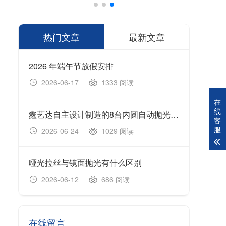
热门文章
最新文章
2026 年端午节放假安排
1333 阅读
2026-06-17
20
在
线
鑫艺达自主设计制造的8台内圆自动抛光机顺利完成生产制造、设备调试及出厂验收工作，并于今日正式装车发货。
202
客
服
1029 阅读
2026-06-24
20
哑光拉丝与镜面抛光有什么区别
无心
686 阅读
2026-06-12
20
在线留言