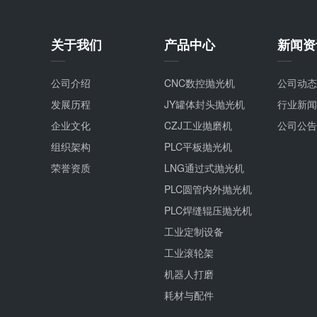
关于我们
产品中心
新闻资
公司介绍
CNC数控抛光机
公司动态
发展历程
JY罐体封头抛光机
行业新闻
企业文化
CZJ工业抛磨机
公司公告
组织架构
PLC平板抛光机
荣誉资质
LNG通过式抛光机
PLC圆管内外抛光机
PLC焊缝辊压抛光机
工业定制设备
工业滚轮架
机器人打磨
耗材与配件