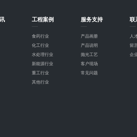
讯
工程案例
服务支持
联
食药行业
产品画册
人
化工行业
产品说明
留
水处理行业
抛光工艺
企
新能源行业
客户现场
重工行业
常见问题
其他行业