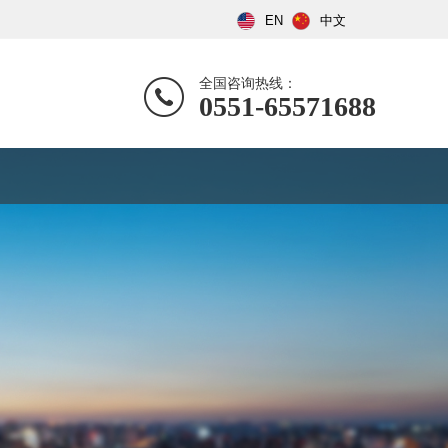
EN
中文
全国咨询热线：
0551-65571688