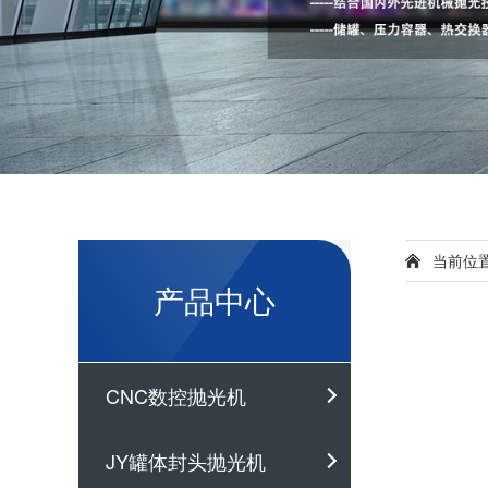
当前位
产品中心
CNC数控抛光机
JY罐体封头抛光机