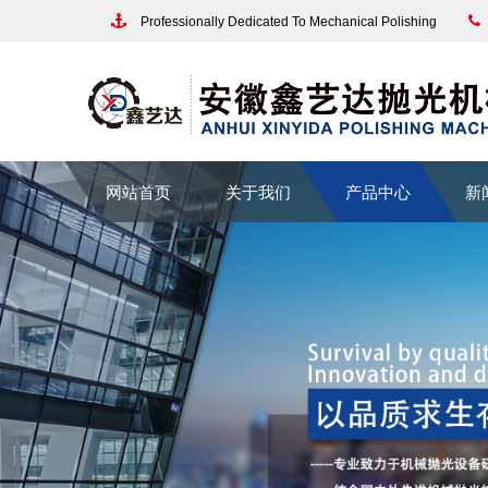
Professionally Dedicated To Mechanical Polishing
网站首页
关于我们
产品中心
新