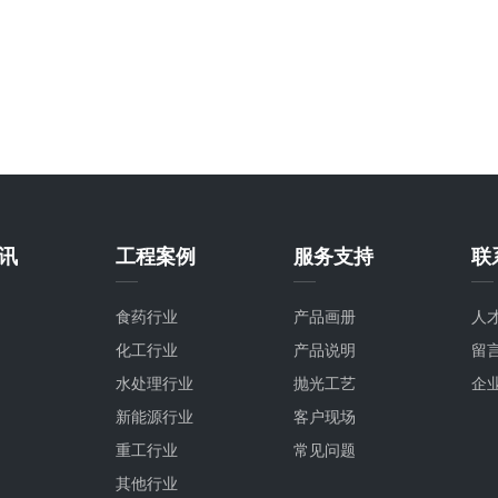
讯
工程案例
服务支持
联
食药行业
产品画册
人
化工行业
产品说明
留
水处理行业
抛光工艺
企
新能源行业
客户现场
重工行业
常见问题
其他行业