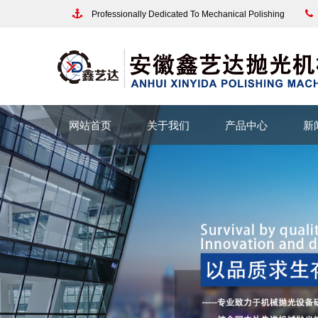
Professionally Dedicated To Mechanical Polishing
网站首页
关于我们
产品中心
新