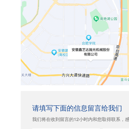
请填写下面的信息留言给我们
我们将在收到留言的12小时内和您取得联系，感