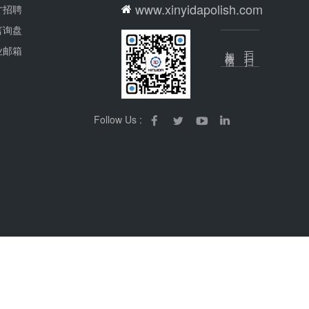
www.xinyidapolish.com
才招聘
言询盘
业邮箱
加微信
扫一扫
Follow Us :