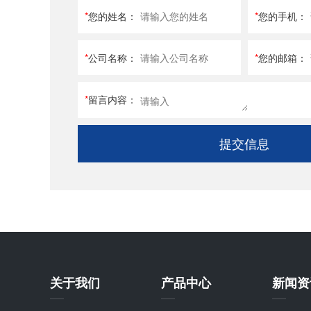
*
您的姓名：
*
您的手机：
*
公司名称：
*
您的邮箱：
*
留言内容：
提交信息
关于我们
产品中心
新闻资