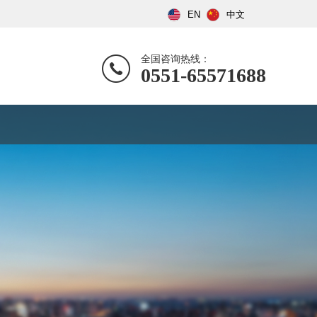
EN
中文
全国咨询热线：
0551-65571688