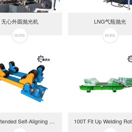
无心外圆抛光机
LNG气瓶抛光
MORE
MORE
10T Extended Self-Aligning Welding Rotary Machine