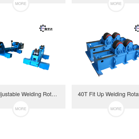
MORE
MORE
40T Adjustable Welding Rotator with Manual Orbital Movement&Additional Groove Rollers
MORE
MORE