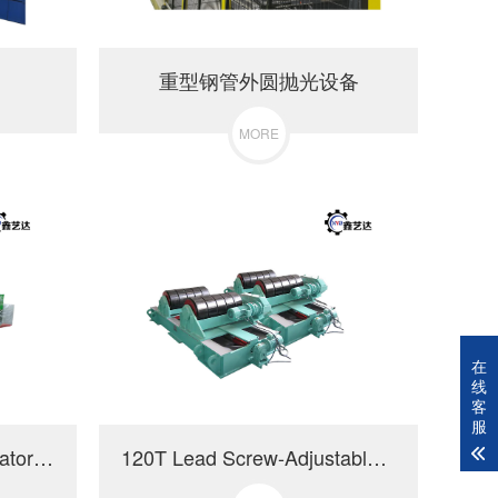
重型钢管外圆抛光设备
MORE
在
线
客
服
100T Fit Up Welding Rotator with Manual Orbital Movement
120T Lead Screw-Adjustable Welding Rotator-Widened