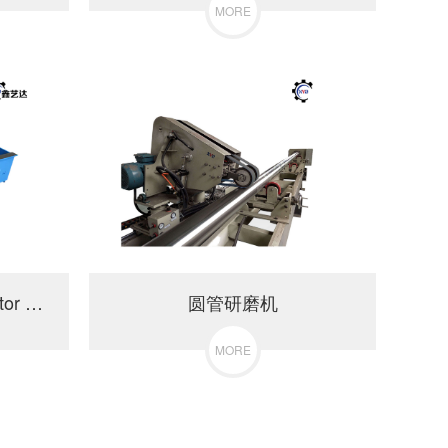
MORE
40T Fit Up Welding Rotator with Hydraulic Horizontal Pushing
圆管研磨机
MORE