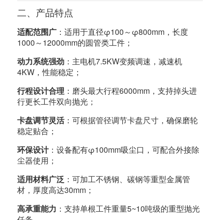
二、产品特点
适配范围广
：适用于直径φ100～φ800mm，长度
1000～12000mm的圆管类工件；
动力系统强劲
：主电机7.5KW变频调速，减速机
4KW，性能稳定；
行程设计合理
：磨头最大行程6000mm，支持掉头进
行更长工件双向抛光；
卡盘调节灵活
：可根据管径调节卡盘尺寸，确保磨轮
稳定贴合；
环保设计
：设备配有φ100mm吸尘口，可配合外接除
尘器使用；
适用材料广泛
：可加工不锈钢、碳钢等重型金属管
材，厚度高达30mm；
高承重能力
：支持单根工件重量5~10吨级的重型抛光
任务。