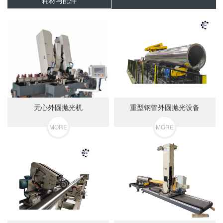
耗材与配件
无心外圆抛光机
重型钢管外圆抛光设备
MORE
MORE