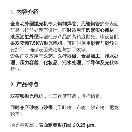
1. 内容介绍
全自动外圆抛光机
专为
钢制焊管、无缝钢管
的外表面
研磨与拉丝处理而设计，同时适用于
圆形实心棒材
、
液压油缸外壁
等圆柱形产品的高精度抛光。该设备配
备
双变频7.5KW抛光电机
，可同时使用
砂带
与
砂轮
进
行加工，确保表面光洁度与加工效率。
设备广泛应用于
医药、医疗器械、食品加工、净水处
理、压力容器、化妆品、污水处理、半导体及光伏
等
行业。
2. 产品特点
双变频抛光电机
，加工速度可调，运行稳定。
同时兼容
砂轮
与
砂带
（千叶轮、布轮、砂布轮、尼龙
轮等）。
抛光精度高，
表面粗糙度(Ra) ≤ 0.25 μm
。