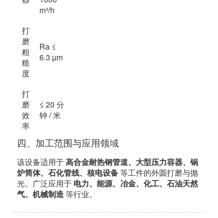
m³/h
打
磨
Ra ≤
粗
6.3 µm
糙
度
打
磨
≤ 20 分
效
钟 / 米
率
四、加工范围与应用领域
该设备适用于
高合金耐热钢管道、大型压力容器、锅
炉筒体、石化管线、核电设备
等工件的外圆打磨与抛
光。广泛应用于
电力、能源、冶金、化工、石油天然
气、机械制造
等行业。