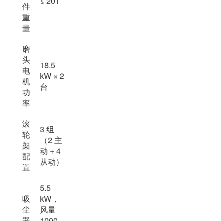
≤ 20T
件
重
量
磨
头
18.5
电
kW × 2
机
台
功
率
滚
3 组
轮
（2 主
架
动 + 4
配
从动）
置
5.5
吸
kW，
尘
风量
器
1000