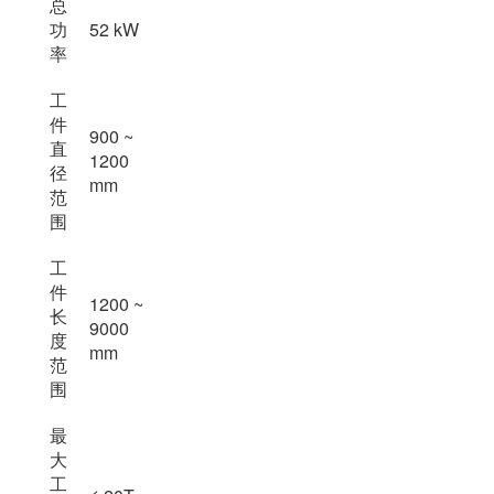
总
功
52 kW
率
工
件
900 ~
直
1200
径
mm
范
围
工
件
1200 ~
长
9000
度
mm
范
围
最
大
工