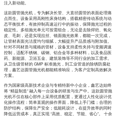
注入新动能。
这款圆管抛光机，专为解决长管、大直径圆管的表面处理痛
点而生。设备采用高刚性床身结构，搭载精密传动系统与动
态平衡技术，有效抑制高速运行中的振动，保障抛光过程的
稳定性。多组抛光单元可按需组合，无论是去除焊疤、氧化
皮、毛刺，还是实现拉丝、镜面抛光效果，都能一次完成，
让管材表面光洁度均匀细腻，大幅提升产品质感与附加值。
针对不同材质与规格的管材，设备支持柔性夹持与变频调速
控制，适配不锈钢、碳钢、铝合金等多种材料，以及食品医
药、新能源、卫浴五金、建筑装饰等不同行业的加工需求。
从卫生级管材的 GMP 标准抛光，到工业管道的除锈防腐处
理，鑫艺达圆管抛光机都能精准响应，为客户定制高效解决
方案。
作为国家级高新技术企业与专精特新中小企业，鑫艺达始终
将 “精益制造” 融入每一台设备的研发与生产中。这款圆管抛
光机不仅在核心部件上采用优质配置，更通过人性化设计优
化操作流程：简单直观的操作界面，降低上手门槛；合理的
防护结构，保障生产安全；低能耗设计，在提升效率的同时
降低运营成本，真正实现 “高效、稳定、节能、省心”。 十余