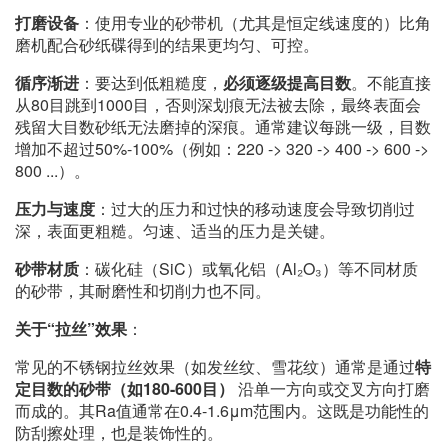
打磨设备
：使用专业的砂带机（尤其是恒定线速度的）比角
磨机配合砂纸碟得到的结果更均匀、可控。
循序渐进
：要达到低粗糙度，
必须逐级提高目数
。不能直接
从80目跳到1000目，否则深划痕无法被去除，最终表面会
残留大目数砂纸无法磨掉的深痕。通常建议每跳一级，目数
增加不超过50%-100%（例如：220 -> 320 -> 400 -> 600 ->
800 ...）。
压力与速度
：过大的压力和过快的移动速度会导致切削过
深，表面更粗糙。匀速、适当的压力是关键。
砂带材质
：碳化硅（SiC）或氧化铝（Al₂O₃）等不同材质
的砂带，其耐磨性和切削力也不同。
关于“拉丝”效果
：
常见的不锈钢拉丝效果（如发丝纹、雪花纹）通常是通过
特
定目数的砂带（如180-600目）
沿单一方向或交叉方向打磨
而成的。其Ra值通常在0.4-1.6μm范围内。这既是功能性的
防刮擦处理，也是装饰性的。