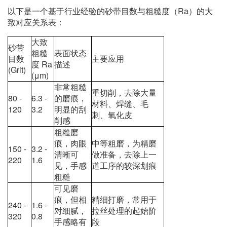
以下是一个基于行业经验的砂带目数与粗糙度（Ra）的大
致对应关系表：
大致
砂带
粗糙
表面状态
目数
主要应用
度 Ra
描述
(Grit)
(μm)
非常粗糙
重切削，去除大量
80 -
6.3 -
的磨痕，
材料、焊缝、毛
120
3.2
明显的刮
刺、氧化皮
削感
粗糙磨
痕，肉眼
中等粗磨，为精磨
150 -
3.2 -
清晰可
做准备，去除上一
220
1.6
见，手感
道工序的较深划痕
粗糙
可见磨
痕，但相
精细打磨，常用于
240 -
1.6 -
对细腻，
拉丝处理的起始阶
320
0.8
手感略有
段