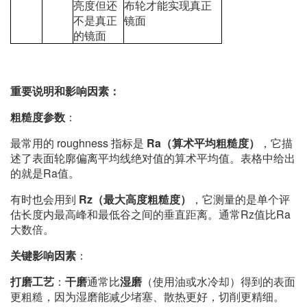
亮度但还
布轮才能实现真正
不是真正
镜面
的镜面
重要说明和影响因素：
粗糙度参数
：
最常用的 roughness 指标是
Ra（算术平均粗糙度）
，它描
述了表面轮廓偏离平均线绝对值的算术平均值。表格中给出
的就是Ra值。
有时也会用到
Rz（最大高度粗糙度）
，它测量的是单个评
估长度内最高峰和最低谷之间的垂直距离。通常Rz值比Ra
大数倍。
关键影响因素
：
打磨工艺
：
干磨
通常比
湿磨
（使用油或水冷却）得到的表面
更粗糙，因为湿磨能减少堵塞、散热更好，切削更精细。