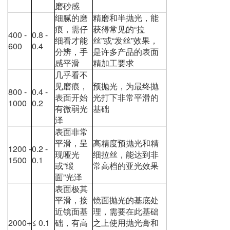
磨砂感
细腻的磨
精磨和半抛光，能
痕，需仔
获得常见的“拉
400 -
0.8 -
细看才能
丝”或“发丝”效果，
600
0.4
分辨，手
是许多产品的表面
感平滑
精加工要求
几乎看不
见磨痕，
预抛光，为最终抛
800 -
0.4 -
表面开始
光打下非常平滑的
1000
0.2
有微弱光
基础
泽
表面非常
平滑，呈
高精度预抛光和精
1200 -
0.2 -
现哑光
细拉丝，能达到非
1500
0.1
或“缎
常高档的亚光效果
面”光泽
表面极其
平滑，接
镜面抛光的基底处
近镜面基
理，需要在此基础
2000+
≤ 0.1
础，有高
之上使用抛光膏和