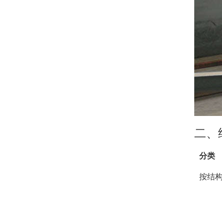
二、
分类
按结