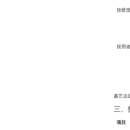
按硬
按用
鑫艺达
三、
项目