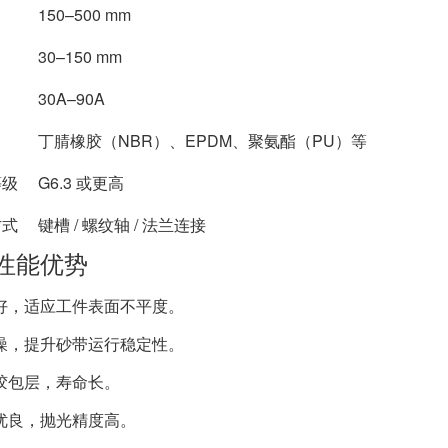
150–500 mm
30–150 mm
30A–90A
丁腈橡胶（NBR）、EPDM、聚氨酯（PU）等
等级
G6.3 或更高
方式
键槽 / 螺纹轴 / 法兰连接
性能优势
好，适应工件表面不平度。
噪，提升砂带运行稳定性。
胶包层，寿命长。
优良，抛光精度高。