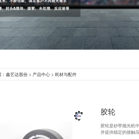
置：
鑫艺达股份
>
产品中心
>
耗材与配件
胶轮
胶轮是砂带抛光机
并提供稳定的接触