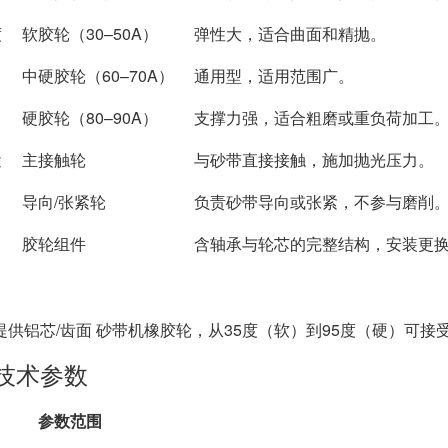
度
软胶轮（30–50A）
弹性大，适合曲面和精抛。
中硬胶轮（60–70A）
通用型，适用范围广。
硬胶轮（80–90A）
支撑力强，适合粗磨或重负荷加工
途
主接触轮
与砂带直接接触，施加抛光压力。
导向/张紧轮
负责砂带导向或张紧，不参与磨削
胶轮组件
含轴承与轮芯的完整结构，安装更
提供铝芯/齿面 砂带机橡胶轮，从35度（软）到95度（硬）可
技术参数
参数范围