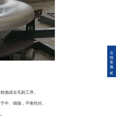
在
线
客
服
合粗抛或去毛刺工序。
用于中、细抛，平衡性好。
低。