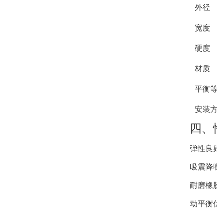
外径
宽度
硬度
材质
平衡
安装
四、
弹性良
吸震降
耐磨橡
动平衡