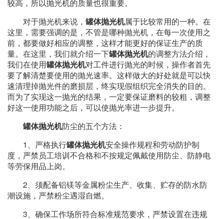
较高，所以抛光机的质量也很重要。
对于抛光机来说，
罐体
抛光机
属于比较常用的一种。在
这里，需要强调的是，不管是哪种抛光机，在每一次使用之
前，都要做好相应的调整，这样才能更好的保证生产的质
量。在这里，我们就介绍一下
罐体
抛光机
的调整方法介绍，
我们在使用
罐体
抛光机
对工件进行抛光的时候，操作者首先
要了解清楚要使用的抛光速率。这样做大的好处就是可以快
速清理掉抛光件的磨损层，终实现假组织完全消失的目的。
而为了实现这一抛光的结果，一定要保证磨料的较粗，调整
好这一使用功能之后，可以使抛光率进一步提升。
罐体
抛光机
防尘的五个方法：
1、严格执行
罐体
抛光机
安全操作规程和劳动防护制
度，严禁员工培训不合格和不按规定佩戴使用防尘、防静电
等劳保用品上岗。
2、须配备铝镁等金属粉尘生产、收集、贮存的防水防
潮设施，严禁粉尘遇湿自燃。
3、确保工作场所符合标准规范要求，严禁设置在违规