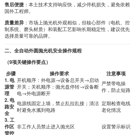
售后便捷
：本土技术支持响应快，减少停机损失，避免依赖
国外工程师。
质量差异
：市场上抛光机外观相似，但核心部件（电机、控
制系统、磨头材质）和装配工艺影响长期稳定性，建议优先
选择质量可靠的品牌。
二、全自动外圆抛光机安全操作规程
（9项关键操作要点）
步骤
操作要求
注意事项
1. 电
开机顺序：外电源→设备总开关→启动
严禁带电操
源管
开关；关机顺序：抛光盘停转→设备断
作，防止短路
理
电→外电源断开
2. 电
电源线固定上墙，禁止乱拉乱接；清洁
定期检查电线
路安
时避免水溅到电路
老化情况
全
3. 工
作区
非工作人员禁止进入抛光区
设置警示标识
管控