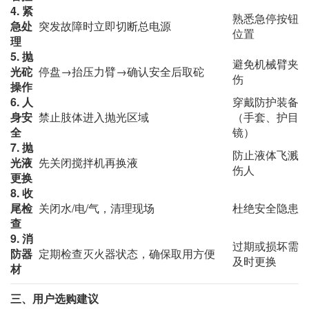
4. 紧
熟悉急停按钮
急处
突发故障时立即切断总电源
位置
理
5. 抛
避免机械臂夹
光砣
停盘→抬压力臂→确认安全后取砣
伤
操作
6. 人
穿戴防护装备
身安
禁止肢体进入抛光区域
（手套、护目
全
镜）
7. 抛
防止液体飞溅
光液
先关闭搅拌机再换液
伤人
更换
8. 收
尾检
关闭水/电/气，清理现场
杜绝安全隐患
查
9. 消
过期或损坏需
防器
定期检查灭火器状态，确保取用方便
及时更换
材
三、用户选购建议