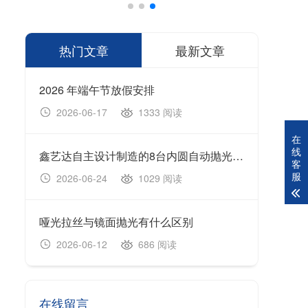
热门文章
最新文章
2026 年端午节放假安排
1333 阅读
2026-06-17
20
在
线
鑫艺达自主设计制造的8台内圆自动抛光机顺利完成生产制造、设备调试及出厂验收工作，并于今日正式装车发货。
202
客
服
1029 阅读
2026-06-24
20
哑光拉丝与镜面抛光有什么区别
无心
686 阅读
2026-06-12
20
在线留言