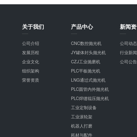
关于我们
产品中心
新闻资
公司介绍
CNC数控抛光机
公司动态
发展历程
JY罐体封头抛光机
行业新闻
企业文化
CZJ工业抛磨机
公司公告
组织架构
PLC平板抛光机
荣誉资质
LNG通过式抛光机
PLC圆管内外抛光机
PLC焊缝辊压抛光机
工业定制设备
工业滚轮架
机器人打磨
耗材与配件