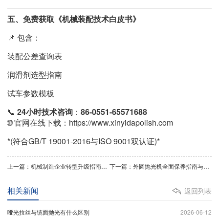
五、免费获取《机械装配技术白皮书》
📌 包含：
装配公差查询表
润滑剂选型指南
试车参数模板
📞
24小时技术咨询
：
86-0551-65571688
🌐 官网在线下载：https://www.xinyidapolish.com
*(符合GB/T 19001-2016与ISO 9001双认证)*
上一篇：机械制造企业转型升级指南：突破规模瓶颈的5大管理策略
下一篇：外圆抛光机全面保养指南与设备优势解
相关新闻
返回列表
哑光拉丝与镜面抛光有什么区别
2026-06-12