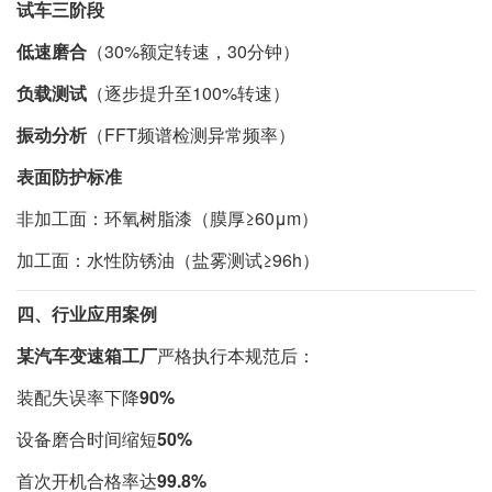
试车三阶段
低速磨合
（30%额定转速，30分钟）
负载测试
（逐步提升至100%转速）
振动分析
（FFT频谱检测异常频率）
表面防护标准
非加工面：环氧树脂漆（膜厚≥60μm）
加工面：水性防锈油（盐雾测试≥96h）
四、行业应用案例
某汽车变速箱工厂
严格执行本规范后：
装配失误率下降
90%
设备磨合时间缩短
50%
首次开机合格率达
99.8%