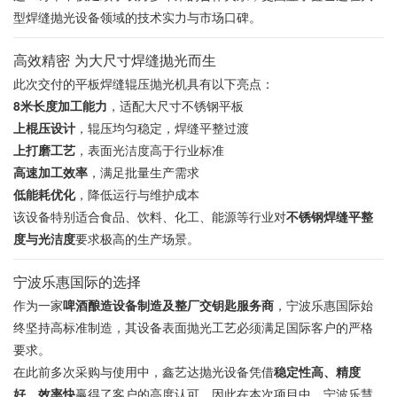
型焊缝抛光设备领域的技术实力与市场口碑。
高效精密 为大尺寸焊缝抛光而生
此次交付的平板焊缝辊压抛光机具有以下亮点：
8米长度加工能力
，适配大尺寸不锈钢平板
上棍压设计
，辊压均匀稳定，焊缝平整过渡
上打磨工艺
，表面光洁度高于行业标准
高速加工效率
，满足批量生产需求
低能耗优化
，降低运行与维护成本
该设备特别适合食品、饮料、化工、能源等行业对
不锈钢焊缝平整
度与光洁度
要求极高的生产场景。
宁波乐惠国际的选择
作为一家
啤酒酿造设备制造及整厂交钥匙服务商
，宁波乐惠国际始
终坚持高标准制造，其设备表面抛光工艺必须满足国际客户的严格
要求。
在此前多次采购与使用中，鑫艺达抛光设备凭借
稳定性高、精度
好、效率快
赢得了客户的高度认可，因此在本次项目中，宁波乐慧