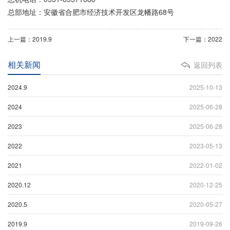
总部地址：安徽省合肥市经济技术开发区龙幡路68号
上一篇：2019.9
下一篇：2022
相关新闻
返回列表
2024.9
2025-10-13
2024
2025-06-28
2023
2025-06-28
2022
2023-05-13
2021
2022-01-02
2020.12
2020-12-25
2020.5
2020-05-27
2019.9
2019-09-26