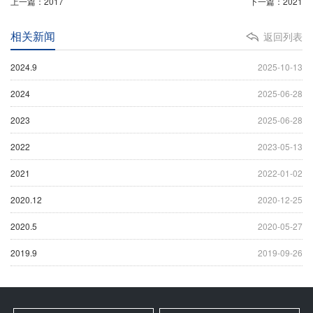
上一篇：2017
下一篇：2021
相关新闻
返回列表
2024.9
2025-10-13
2024
2025-06-28
2023
2025-06-28
2022
2023-05-13
2021
2022-01-02
2020.12
2020-12-25
2020.5
2020-05-27
2019.9
2019-09-26