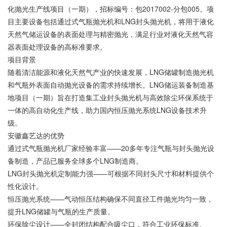
化抛光生产线项目（一期），招标编号：包2017002-分包005。项
目主要设备包括通过式气瓶抛光机和LNG封头抛光机，将用于液化
天然气储运设备的表面处理与精密抛光，满足行业对液化天然气容
器表面处理设备的高标准要求。
项目背景
随着清洁能源和液化天然气产业的快速发展，LNG储罐制造抛光机
和气瓶外表面自动抛光设备的需求持续增长。LNG储运装备制造基
地项目（一期）旨在打造集工业封头抛光机与高效除尘环保系统于
一体的高自动化生产线，助力国内恒压抛光系统LNG设备技术升
级。
安徽鑫艺达的优势
通过式气瓶抛光机厂家经验丰富——20多年专注气瓶与封头抛光设
备制造，产品已服务全球多个LNG制造商。
LNG封头抛光机定制能力强——可根据不同封头尺寸和材料提供个
性化设计。
恒压抛光系统——气动恒压结构确保不同直径工件抛光均匀一致，
提升LNG储罐与气瓶的生产质量。
环保除尘设计——全封闭结构配合吸尘口，符合工业环保标准。