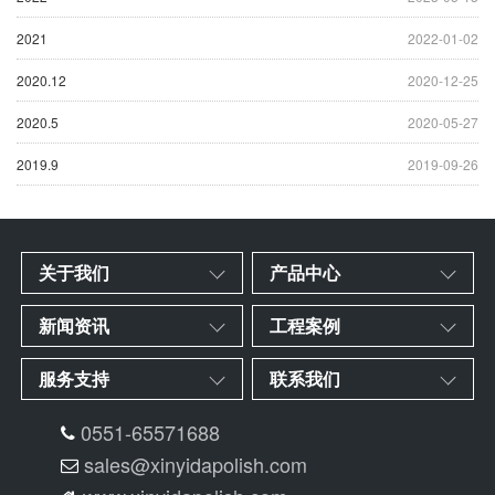
2021
2022-01-02
2020.12
2020-12-25
2020.5
2020-05-27
2019.9
2019-09-26
关于我们
产品中心
新闻资讯
工程案例
服务支持
联系我们
0551-65571688
sales@xinyidapolish.com