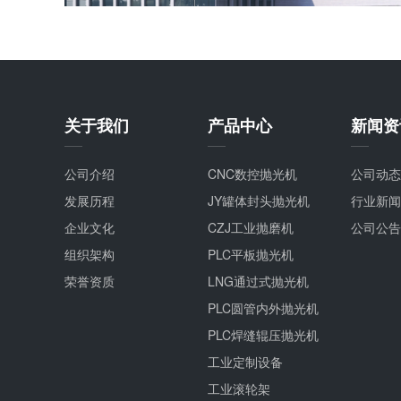
关于我们
产品中心
新闻资
公司介绍
CNC数控抛光机
公司动态
发展历程
JY罐体封头抛光机
行业新闻
企业文化
CZJ工业抛磨机
公司公告
组织架构
PLC平板抛光机
荣誉资质
LNG通过式抛光机
PLC圆管内外抛光机
PLC焊缝辊压抛光机
工业定制设备
工业滚轮架