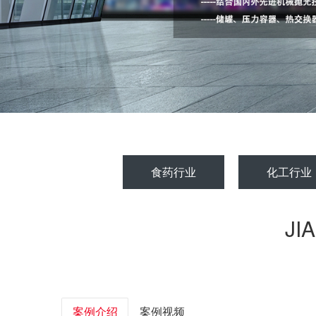
食药行业
化工行业
JI
案例介绍
案例视频