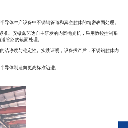
半导体生产设备中不锈钢管道和真空腔体的精密表面处理。
度标准。安徽鑫艺达自主研发的内圆抛光机，采用数控控制系
输送管路的镜面处理。
的洁净度与稳定性。实践证明，设备投产后，不锈钢腔体内
半导体制造向更高标准迈进。