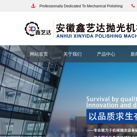
Professionally Dedicated To Mechanical Polishing
网站首页
关于我们
产品中心
新