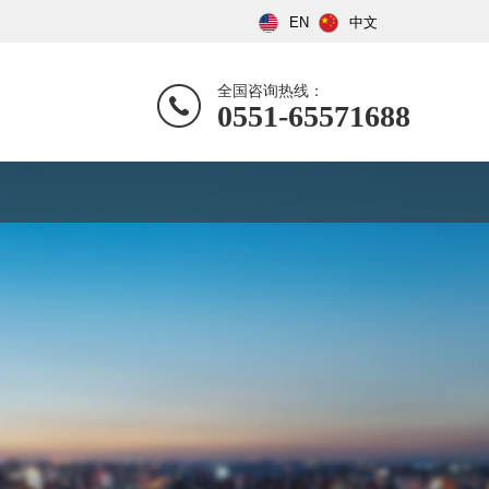
EN
中文
全国咨询热线：
0551-65571688