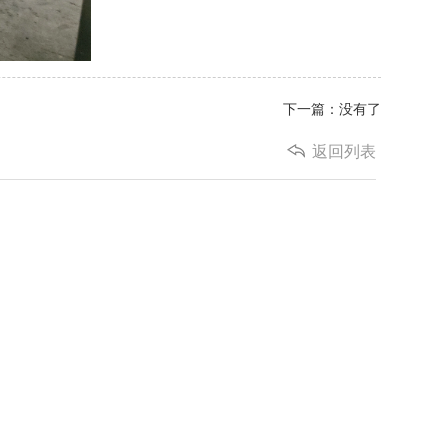
下一篇：没有了
返回列表