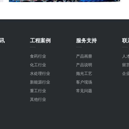
讯
工程案例
服务支持
联
食药行业
产品画册
人
化工行业
产品说明
留
水处理行业
抛光工艺
企
新能源行业
客户现场
重工行业
常见问题
其他行业