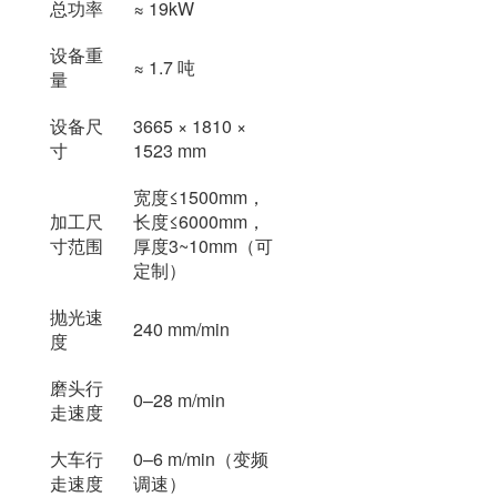
总功率
≈ 19kW
设备重
≈ 1.7 吨
量
设备尺
3665 × 1810 ×
寸
1523 mm
宽度≤1500mm，
加工尺
长度≤6000mm，
寸范围
厚度3~10mm（可
定制）
抛光速
240 mm/min
度
磨头行
0–28 m/min
走速度
大车行
0–6 m/min（变频
走速度
调速）