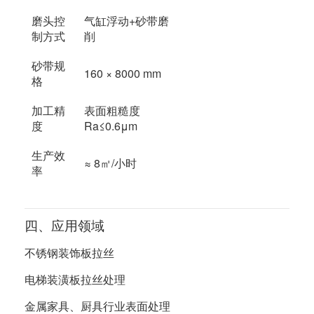
磨头控
气缸浮动+砂带磨
制方式
削
砂带规
160 × 8000 mm
格
加工精
表面粗糙度
度
Ra≤0.6μm
生产效
≈ 8㎡/小时
率
四、应用领域
不锈钢装饰板拉丝
电梯装潢板拉丝处理
金属家具、厨具行业表面处理