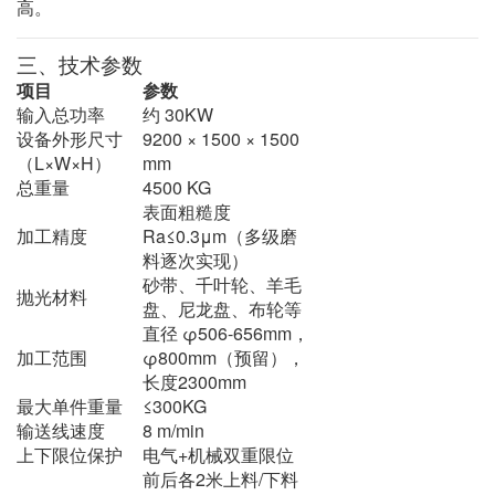
高。
三、技术参数
项目
参数
输入总功率
约 30KW
设备外形尺寸
9200 × 1500 × 1500
（L×W×H）
mm
总重量
4500 KG
表面粗糙度
加工精度
Ra≤0.3μm（多级磨
料逐次实现）
砂带、千叶轮、羊毛
抛光材料
盘、尼龙盘、布轮等
直径 φ506-656mm，
加工范围
φ800mm（预留），
长度2300mm
最大单件重量
≤300KG
输送线速度
8 m/min
上下限位保护
电气+机械双重限位
前后各2米上料/下料