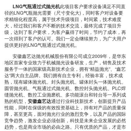
LNG气瓶通过式抛光机
此项目客户要求设备满足不同直
径的
LNG气瓶抛光
需要（尺寸变化大)，同时客户对设备要
求精细化程度高，属于技术升级项目，时间紧，技术难度
大，经过我们和客户不断的技术交流，最终完成了项目升
级，达到了客户要求，为客户赢得了时间，节约了成本，再
一次得到了客户的认可。我们一定会继续努力，为广大用户
提供更好的
LNG气瓶通过式抛光机
。
安徽鑫艺达抛光机械股份有限公司成立2009年，是华东
地区首家专业致力于机械抛光设备研发，生产，销售及技术
服务于一体的国家级高新技术企业，拥有“精益抛光”、“鑫艺
达”两大自主品牌。我们拥有自主专利，经验丰富，技术成
熟，现有罐体抛光机、封头抛光机、罐体封头一体抛光机、
圆管抛光机、气瓶通过式抛光机、数控封头抛光机、PLC焊
缝抛光机、数控工业抛磨机、多功能滚台和转台等一系列成
熟的机型，
安徽鑫艺达
通过行业科技新技术，创新提升产品
性能，同时在保级的有效投资基础上，持有对产品的质量保
障，甚至更高，面对抛光行业的激烈竞争，以及产品的国际
竞争趋势，激发企业必须创新，科技是未来企业发展的必然
趋势，也是商业市场的必由之路。只有优质的产品，才是市