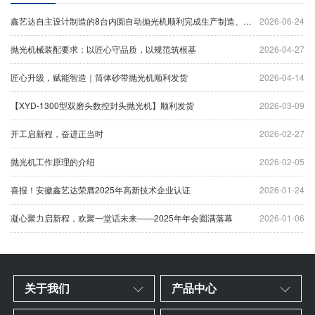
鑫艺达自主设计制造的8台内圆自动抛光机顺利完成生产制造、设备调试及出厂验收工作，并于今日正式装车发货。
2026-06-24
抛光机械装配要求：以匠心守品质，以规范筑根基
2026-04-27
匠心升级，赋能智造｜筒体砂带抛光机顺利发货
2026-04-14
【XYD-1300型双磨头数控封头抛光机】顺利发货
2026-03-09
开工启新程，奋进正当时
2026-02-27
抛光机工作原理的介绍
2026-02-05
喜报！安徽鑫艺达荣膺2025年高新技术企业认证
2026-01-24
凝心聚力启新程，欢聚一堂话未来——2025年年会圆满落幕
2026-01-06
关于我们
产品中心