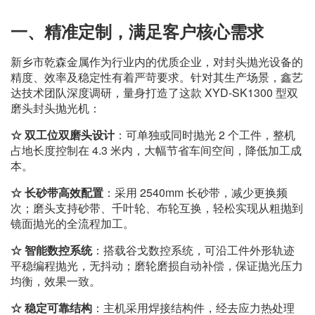
一、精准定制，满足客户核心需求
新乡市乾森金属作为行业内的优质企业，对封头抛光设备的
精度、效率及稳定性有着严苛要求。针对其生产场景，鑫艺
达技术团队深度调研，量身打造了这款 XYD-SK1300 型双
磨头封头抛光机：
☆
双工位双磨头设计
：可单独或同时抛光 2 个工件，整机
占地长度控制在 4.3 米内，大幅节省车间空间，降低加工成
本。
☆
长砂带高效配置
：采用 2540mm 长砂带，减少更换频
次；磨头支持砂带、千叶轮、布轮互换，轻松实现从粗抛到
镜面抛光的全流程加工。
☆
智能数控系统
：搭载谷戈数控系统，可沿工件外形轨迹
平稳编程抛光，无抖动；磨轮磨损自动补偿，保证抛光压力
均衡，效果一致。
☆
稳定可靠结构
：主机采用焊接结构件，经去应力热处理