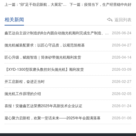
上一篇：“卯”足干劲启新航，大展宏“兔”开新篇
下一篇：疫情当下，生产经营稳中向好
相关新闻
返回列表
鑫艺达自主设计制造的8台内圆自动抛光机顺利完成生产制造、设备调试及出厂验收工作，并于今日正式装车发货。
2026-06-24
抛光机械装配要求：以匠心守品质，以规范筑根基
2026-04-27
匠心升级，赋能智造｜筒体砂带抛光机顺利发货
2026-04-14
【XYD-1300型双磨头数控封头抛光机】顺利发货
2026-03-09
开工启新程，奋进正当时
2026-02-27
抛光机工作原理的介绍
2026-02-05
喜报！安徽鑫艺达荣膺2025年高新技术企业认证
2026-01-24
凝心聚力启新程，欢聚一堂话未来——2025年年会圆满落幕
2026-01-06