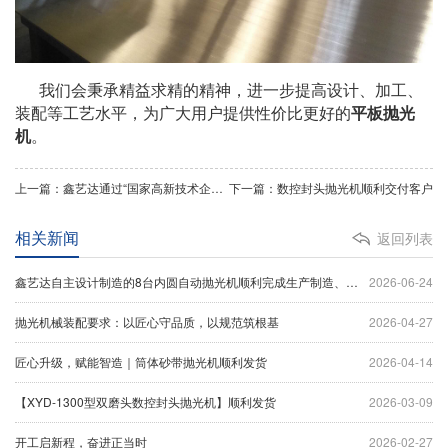
我们会秉承精益求精的精神，进一步提高设计、加工、
装配等工艺水平，为广大用户提供性价比更好的
平板抛光
机
。
上一篇：鑫艺达通过“国家高新技术企业认定”技术实力再获肯定
下一篇：数控封头抛光机顺利交付客户
相关新闻
返回列表
鑫艺达自主设计制造的8台内圆自动抛光机顺利完成生产制造、设备调试及出厂验收工作，并于今日正式装车发货。
2026-06-24
抛光机械装配要求：以匠心守品质，以规范筑根基
2026-04-27
匠心升级，赋能智造｜筒体砂带抛光机顺利发货
2026-04-14
【XYD-1300型双磨头数控封头抛光机】顺利发货
2026-03-09
开工启新程，奋进正当时
2026-02-27