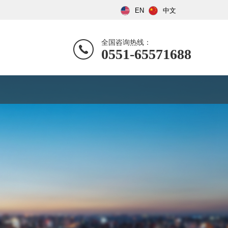
EN
中文
全国咨询热线：
0551-65571688