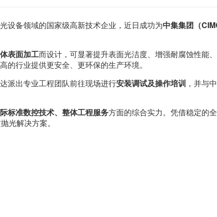
光设备领域的国家级高新技术企业，近日成功为
中集集团（CI
体表面加工
而设计，可显著提升表面光洁度、增强耐腐蚀性能、
高的行业提供更安全、更环保的生产环境。
达派出专业工程团队前往现场进行
安装调试及操作培训
，并与中
际标准数控技术、整体工程服务
方面的综合实力。凭借稳定的全
质抛光解决方案。