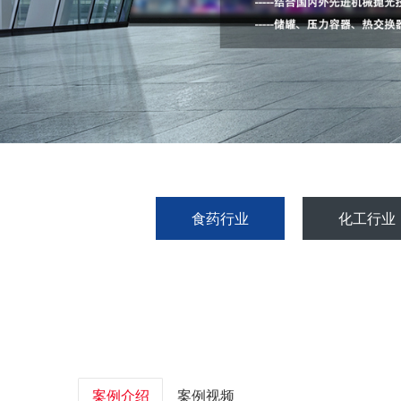
食药行业
化工行业
案例介绍
案例视频