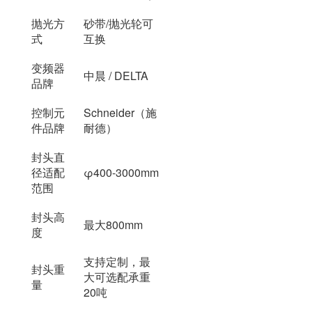
抛光方
砂带/抛光轮可
式
互换
变频器
中晨 / DELTA
品牌
控制元
Schneider（施
件品牌
耐德）
封头直
径适配
φ400-3000mm
范围
封头高
最大800mm
度
支持定制，最
封头重
大可选配承重
量
20吨