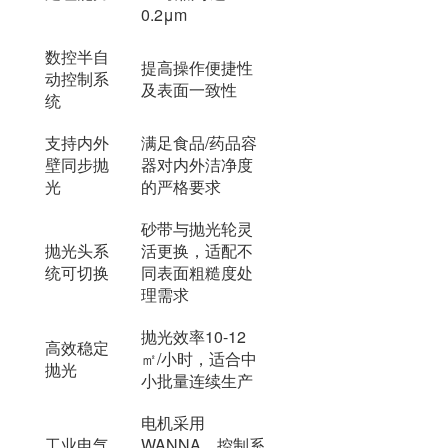
0.2μm
数控半自
提高操作便捷性
动控制系
及表面一致性
统
支持内外
满足食品/药品容
壁同步抛
器对内外洁净度
光
的严格要求
砂带与抛光轮灵
抛光头系
活更换，适配不
统可切换
同表面粗糙度处
理需求
抛光效率10-12
高效稳定
㎡/小时，适合中
抛光
小批量连续生产
电机采用
工业电气
WANNA，控制系