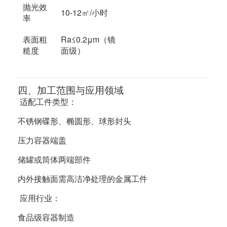
抛光效
10-12㎡/小时
率
表面粗
Ra≤0.2μm（镜
糙度
面级）
四、加工范围与应用领域
适配工件类型：
不锈钢碟形、椭圆形、球形封头
压力容器端盖
储罐或筒体两端部件
内外接触面需高洁净处理的金属工件
应用行业：
食品级容器制造