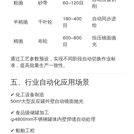
粗抛
砂带
60–120目
削
180–400
自动同步进
半精抛
千叶轮
目
给
600–800
恒压镜面抛
精抛
布轮
目
光
通过工艺参数预设，实现不同阶段自动切换作业标
准，提高批量生产一致性。
五、行业自动化应用场景
✔ 化工设备制造
50m³大型反应罐外壁自动镜面抛光
✔ 食品级储罐加工
φ4800mm不锈钢罐体内壁焊缝自动处理
✔ 船舶工程