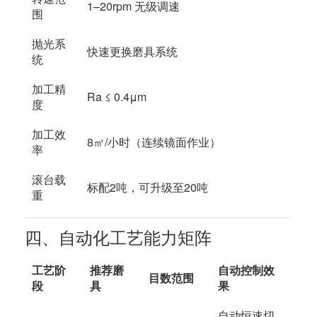
1–20rpm 无级调速
围
抛光系
快速更换磨具系统
统
加工精
Ra ≤ 0.4μm
度
加工效
8㎡/小时（连续镜面作业）
率
滚台载
标配2吨，可升级至20吨
重
四、自动化工艺能力矩阵
工艺阶
推荐磨
自动控制效
目数范围
段
具
果
自动恒速切