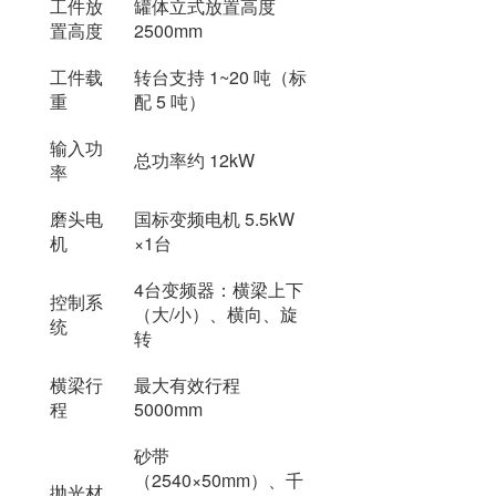
工件放
罐体立式放置高度
置高度
2500mm
工件载
转台支持 1~20 吨（标
重
配 5 吨）
输入功
总功率约 12kW
率
磨头电
国标变频电机 5.5kW
机
×1台
4台变频器：横梁上下
控制系
（大/小）、横向、旋
统
转
横梁行
最大有效行程
程
5000mm
砂带
（2540×50mm）、千
抛光材