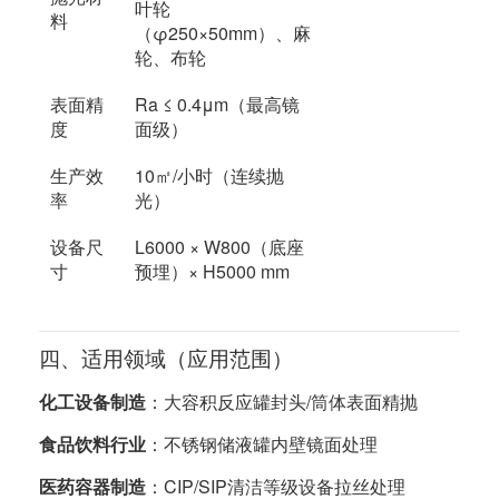
叶轮
料
（φ250×50mm）、麻
轮、布轮
表面精
Ra ≤ 0.4μm（最高镜
度
面级）
生产效
10㎡/小时（连续抛
率
光）
设备尺
L6000 × W800（底座
寸
预埋）× H5000 mm
四、适用领域（应用范围）
化工设备制造
：大容积反应罐封头/筒体表面精抛
食品饮料行业
：不锈钢储液罐内壁镜面处理
医药容器制造
：CIP/SIP清洁等级设备拉丝处理