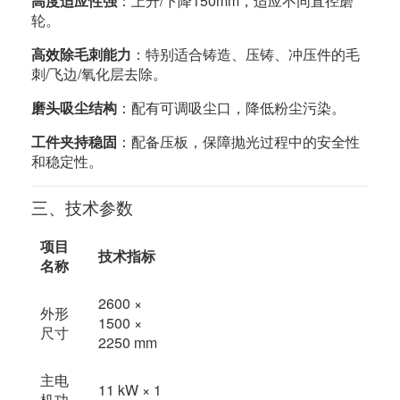
高度适应性强
：上升/下降150mm，适应不同直径磨
轮。
高效除毛刺能力
：特别适合铸造、压铸、冲压件的毛
刺/飞边/氧化层去除。
磨头吸尘结构
：配有可调吸尘口，降低粉尘污染。
工件夹持稳固
：配备压板，保障抛光过程中的安全性
和稳定性。
三、技术参数
项目
技术指标
名称
2600 ×
外形
1500 ×
尺寸
2250 mm
主电
11 kW × 1
机功