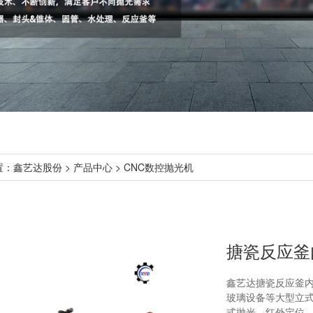
置：
鑫艺达股份
>
产品中心
>
CNC数控抛光机
搪瓷反应釜
鑫艺达搪瓷反应釜内
玻璃设备等大型立
式抛光、红外定位