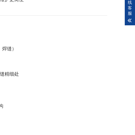
线
客
服
壁、焊缝）
缝精细处
构