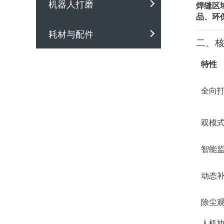
机器人打磨
焊缝区
品、环
耗材与配件
二、
特性
全向
双模
智能
动态
除尘
人机