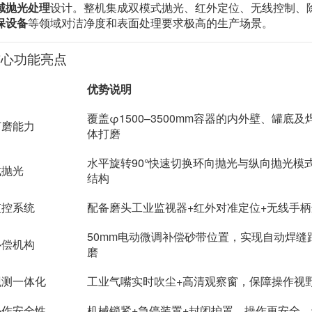
域抛光处理
设计。整机集成双模式抛光、红外定位、无线控制、
保设备
等领域对洁净度和表面处理要求极高的生产场景。
核心功能亮点
优势说明
覆盖φ1500–3500mm容器的内外壁、罐底
打磨能力
体打磨
水平旋转90°快速切换环向抛光与纵向抛光模
式抛光
结构
监控系统
配备磨头工业监视器+红外对准定位+无线手
50mm电动微调补偿砂带位置，实现自动焊缝
补偿机构
磨
观测一体化
工业气嘴实时吹尘+高清观察窗，保障操作视
协作安全性
机械锁紧+急停装置+封闭护罩，操作更安全