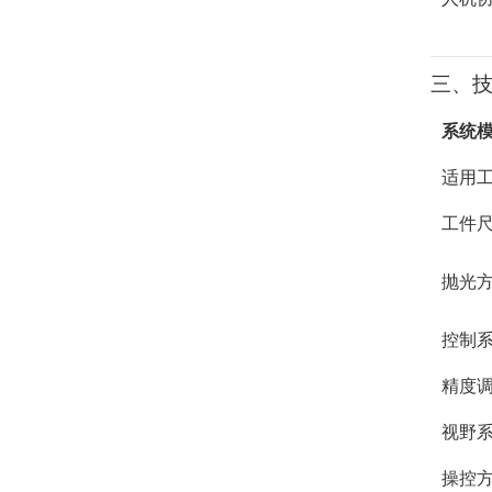
三、
系统
适用
工件
抛光
控制
精度
视野
操控