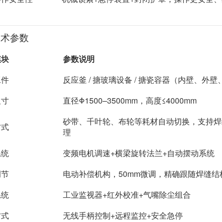
技术参数
模块
参数说明
工件
反应釜 / 搪玻璃设备 / 搪瓷容器（内壁、外
尺寸
直径Φ1500–3500mm，高度≤4000mm
砂带、千叶轮、布轮等耗材自动切换，支持焊
方式
理
系统
变频电机调速+横梁旋转法兰+自动摆动系统
调节
电动补偿机构，50mm微调，精确跟随焊缝结
系统
工业监视器+红外校准+气嘴除尘组合
方式
无线手柄控制+远程监控+安全急停