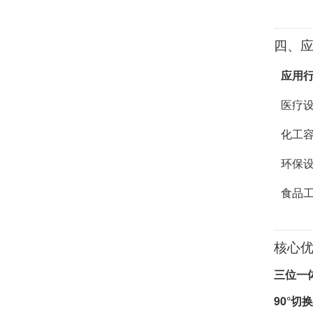
四、
应用
医疗
化工
环保
食品
核心
三位一体
90°切