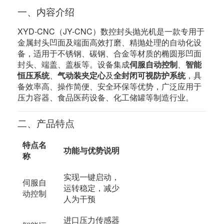
一、内容介绍
XYD-CNC（JY-CNC）数控封头抛光机是一款专用于
金属封头凹面及端面高效打磨、精抛处理的自动化设
备，适用于不锈钢、碳钢、合金等材质的椭圆形凹面
封头、端盖、盖板等。设备集成
伺服自动控制
、
智能
恒压系统
、
气动装夹定心
及
全封闭可视防护系统
，具
备效率高、操作简便、安全环保等优势，广泛应用于
压力容器、食品医药设备、化工储罐等制造行业。
二、产品特点
特点名
功能与优势说明
称
实现一键启动，
伺服自
运转稳定，减少
动控制
人为干预
进口压力传感器