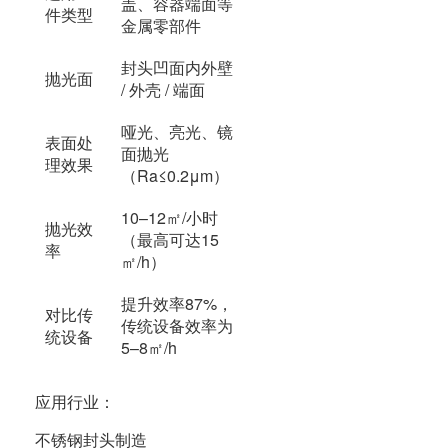
盖、容器端面等
件类型
金属零部件
封头凹面内外壁
抛光面
/ 外壳 / 端面
哑光、亮光、镜
表面处
面抛光
理效果
（Ra≤0.2μm）
10–12㎡/小时
抛光效
（最高可达15
率
㎡/h）
提升效率87%，
对比传
传统设备效率为
统设备
5–8㎡/h
应用行业：
不锈钢封头制造