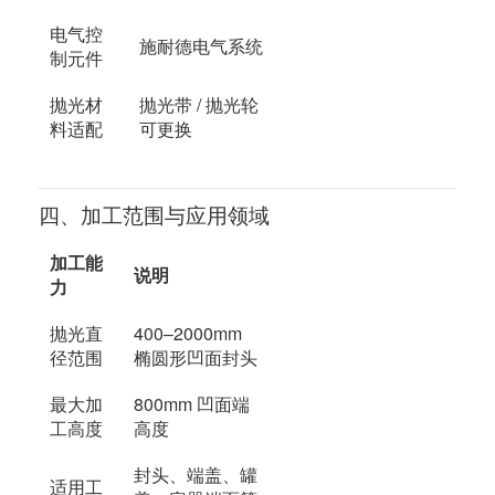
电气控
施耐德电气系统
制元件
抛光材
抛光带 / 抛光轮
料适配
可更换
四、加工范围与应用领域
加工能
说明
力
抛光直
400–2000mm
径范围
椭圆形凹面封头
最大加
800mm 凹面端
工高度
高度
封头、端盖、罐
适用工