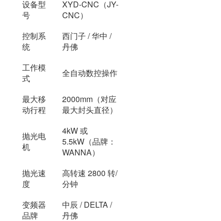
设备型
XYD-CNC（JY-
号
CNC）
控制系
西门子 / 华中 /
统
丹佛
工作模
全自动数控操作
式
最大移
2000mm（对应
动行程
最大封头直径）
4kW 或
抛光电
5.5kW（品牌：
机
WANNA）
抛光速
高转速 2800 转/
度
分钟
变频器
中辰 / DELTA /
品牌
丹佛