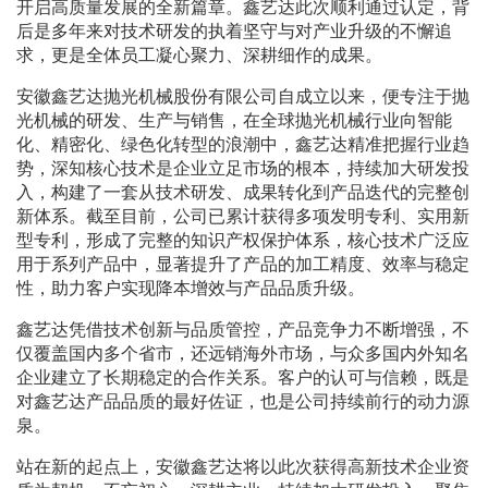
开启高质量发展的全新篇章。鑫艺达此次顺利通过认定，背
后是多年来对技术研发的执着坚守与对产业升级的不懈追
求，更是全体员工凝心聚力、深耕细作的成果。
安徽鑫艺达抛光机械股份有限公司自成立以来，便专注于抛
光机械的研发、生产与销售，在全球抛光机械行业向智能
化、精密化、绿色化转型的浪潮中，鑫艺达精准把握行业趋
势，深知核心技术是企业立足市场的根本，持续加大研发投
入，构建了一套从技术研发、成果转化到产品迭代的完整创
新体系。截至目前，公司已累计获得多项发明专利、实用新
型专利，形成了完整的知识产权保护体系，核心技术广泛应
用于系列产品中，显著提升了产品的加工精度、效率与稳定
性，助力客户实现降本增效与产品品质升级。
鑫艺达凭借技术创新与品质管控，产品竞争力不断增强，不
仅覆盖国内多个省市，还远销海外市场，与众多国内外知名
企业建立了长期稳定的合作关系。客户的认可与信赖，既是
对鑫艺达产品品质的最好佐证，也是公司持续前行的动力源
泉。
站在新的起点上，安徽鑫艺达将以此次获得高新技术企业资