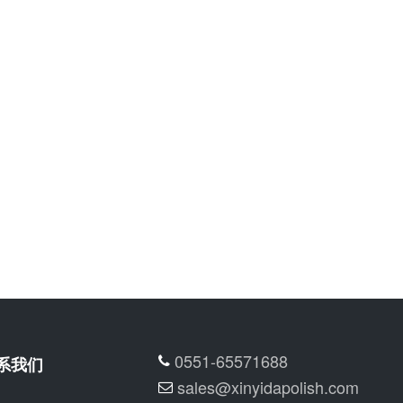
0551-65571688
系我们
sales@xinyidapolish.com